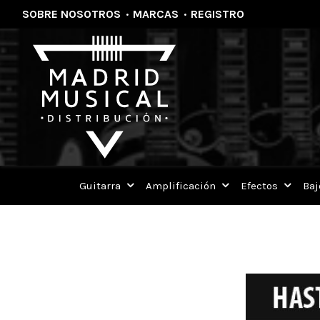
SOBRE NOSOTROS
·
MARCAS
·
REGISTRO
Home
Blog Details
Guitarra
Amplificación
Efectos
Baj
Todos los blogs
Promociones
HASTA UN 20% EN CORREAS WIN