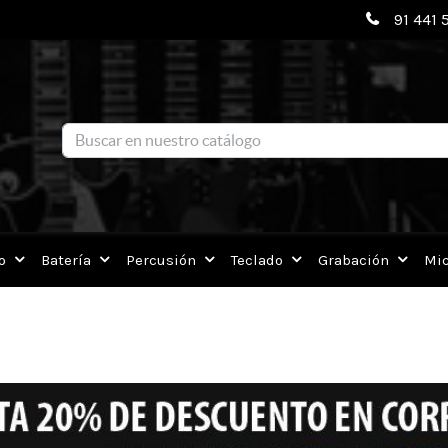
91 441 
Blog
o
Batería
Percusión
Teclado
Grabación
Mic
GO y ON STAGE