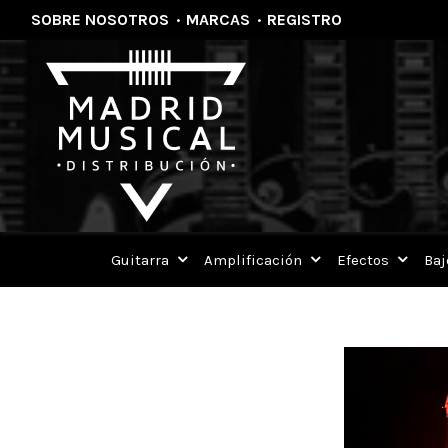
SOBRE NOSOTROS
·
MARCAS
·
REGISTRO
Home
Blog Details
Guitarra
Amplificación
Efectos
Baj
Todos los blogs
Promociones
KINGSMAN GUITARS NUEVA MAR