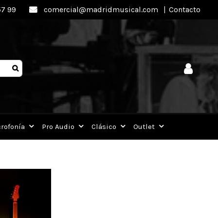
57 99
comercial@madridmusical.com
|
Contacto
rofonía
Pro Audio
Clásico
Outlet