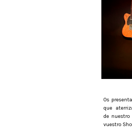
Os presen
que aterri
de nuestro
vuestro Sh