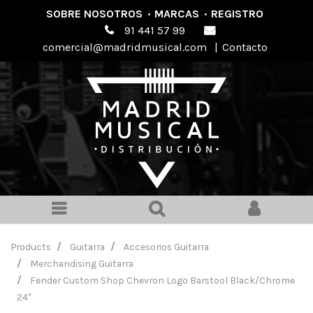
SOBRE NOSOTROS
·
MARCAS
·
REGISTRO
91 441 57 99
comercial@madridmusical.com
|
Contacto
Products
Guitarra
Accesorios Guitarra
Merchandising Guitarra
Fender Custom Shop Chevron Logo Barstool Black/Chrome
24"