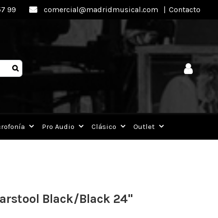
57 99
comercial@madridmusical.com
|
Contacto
rofonía
Pro Audio
Clásico
Outlet
arstool Black/Black 24"