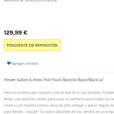
Referencia:
BANQGUIFEN008
129,99
€
PENDIENTE DE REPOSICIÓN
Agregar a mi lista
Fender Guitars & Amps Pick Pouch Barstool Black/Black 24"
Para tu próxima jam session o ver la tele en tu bar favorito, Fende
Amps con estuche cosido para púas es perfecto para todas tus ne
clásico con nuestra icónica obra de arte vintage y patas negras e
para fiestas. ¡¡Salud!! Tu nuevo taburete de bar vendrá en un e