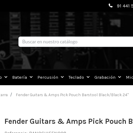
91 441 
o
Batería
Percusión
Teclado
Grabación
Mic
arra
Fender Guitars & Amps Pick Pouch Barstool Black/Black 24"
Fender Guitars & Amps Pick Pouch B