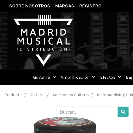
SOBRE NOSOTROS
·
MARCAS
·
REGISTRO
Guitarra
Amplificación
Efectos
Baj
Products
Guitarra
Accesorios Guitarra
Merchandising Guit