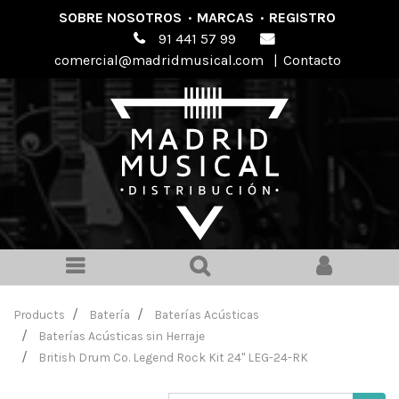
SOBRE NOSOTROS
·
MARCAS
·
REGISTRO
91 441 57 99
comercial@madridmusical.com
|
Contacto
Products
Batería
Baterías Acústicas
Baterías Acústicas sin Herraje
British Drum Co. Legend Rock Kit 24" LEG-24-RK