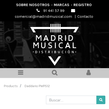
SOBRE NOSOTROS
·
MARCAS
·
REGISTRO
91 441 57 99
comercial@madridmusical.com
|
Contacto
Products
Daddario PWPS12