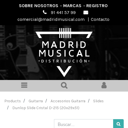
SOBRE NOSOTROS
·
MARCAS
·
REGISTRO
91 441 57 99
comercial@madridmusical.com
|
Contacto
Products
Guitarra
Accesorios Guitarra
Slides
Dunlop Slide Cristal D-215 (20x29x51)