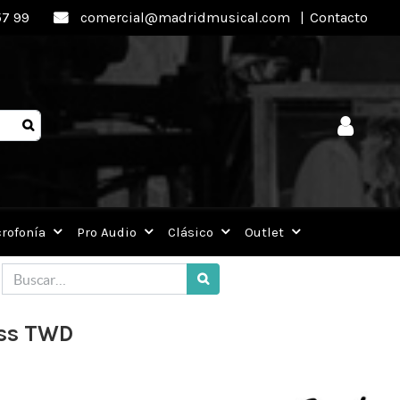
57 99
comercial@madridmusical.com
|
Contacto
rofonía
Pro Audio
Clásico
Outlet
ass TWD