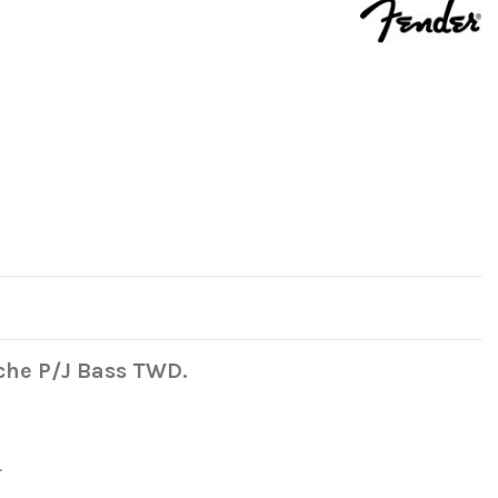
uche P/J Bass TWD.
d
.