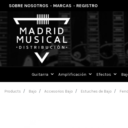
SOBRE NOSOTROS
·
MARCAS
·
REGISTRO
Guitarra
Amplificación
Efectos
Baj
Products
Bajo
Accesorios Bajo
Estuches de Bajo
Fend