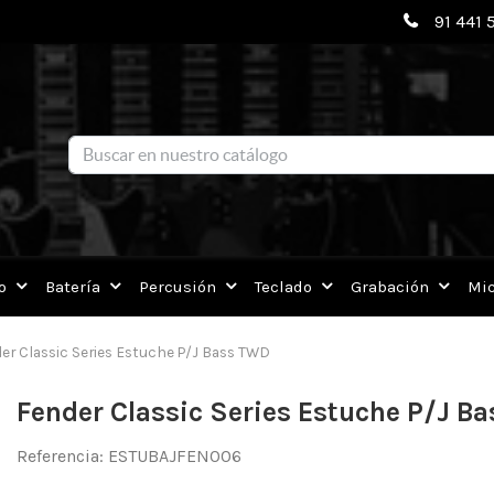
91 441 
o
Batería
Percusión
Teclado
Grabación
Mic
er Classic Series Estuche P/J Bass TWD
Fender Classic Series Estuche P/J B
Referencia:
ESTUBAJFEN006