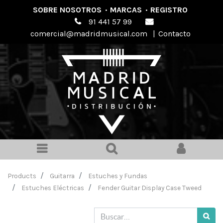
SOBRE NOSOTROS
·
MARCAS
·
REGISTRO
91 441 57 99
comercial@madridmusical.com
|
Contacto
Products
Guitarra
Estuches y Fundas
Estuches Eléctricas
Fender Guitar Display Case Tweed