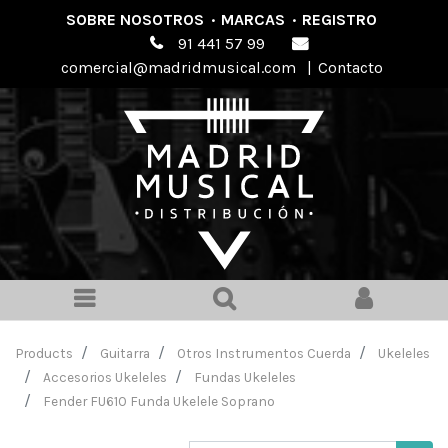
SOBRE NOSOTROS
·
MARCAS
·
REGISTRO
91 441 57 99
comercial@madridmusical.com
|
Contacto
Products
Guitarra
Otros Instrumentos Cuerda
Ukeleles
Accesorios Ukeleles
Fundas Ukeleles
Fender FU610 Funda Ukelele Soprano