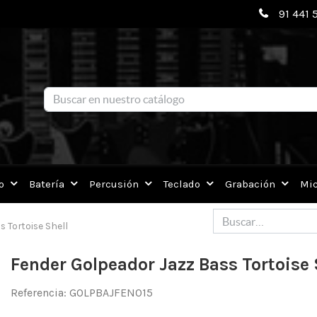
91 441 
o
Batería
Percusión
Teclado
Grabación
Mic
 Tortoise Shell
Fender Golpeador Jazz Bass Tortoise 
Referencia:
GOLPBAJFEN015