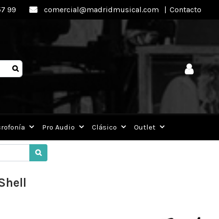
57 99
comercial@madridmusical.com
|
Contacto
rofonía
Pro Audio
Clásico
Outlet
Shell