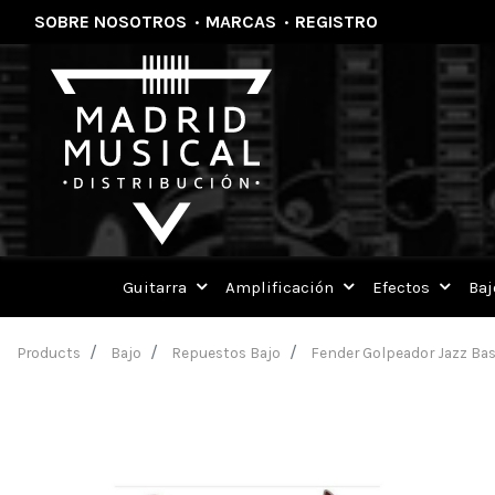
SOBRE NOSOTROS
·
MARCAS
·
REGISTRO
Guitarra
Amplificación
Efectos
Baj
Products
Bajo
Repuestos Bajo
Fender Golpeador Jazz Bass