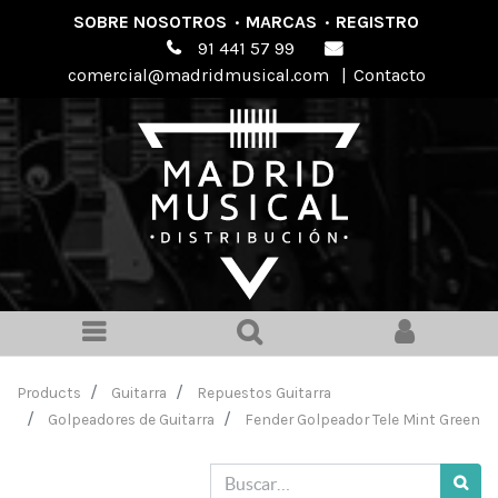
SOBRE NOSOTROS
·
MARCAS
·
REGISTRO
91 441 57 99
comercial@madridmusical.com
|
Contacto
Products
Guitarra
Repuestos Guitarra
Golpeadores de Guitarra
Fender Golpeador Tele Mint Green