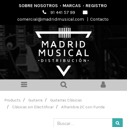
SOBRE NOSOTROS
·
MARCAS
·
REGISTRO
91 441 57 99
comercial@madridmusical.com
|
Contacto
Products
Guitarra
Guitarras Clásicas
Clásicas sin Electrificar
Alhambra 2C con Funda