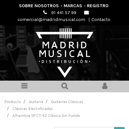
SOBRE NOSOTROS
·
MARCAS
·
REGISTRO
91 441 57 99
comercial@madridmusical.com
|
Contacto
Products
Guitarra
Guitarras Clásicas
Clásicas Electrificadas
Alhambra 5P CT-E2 Clásica Sin Funda