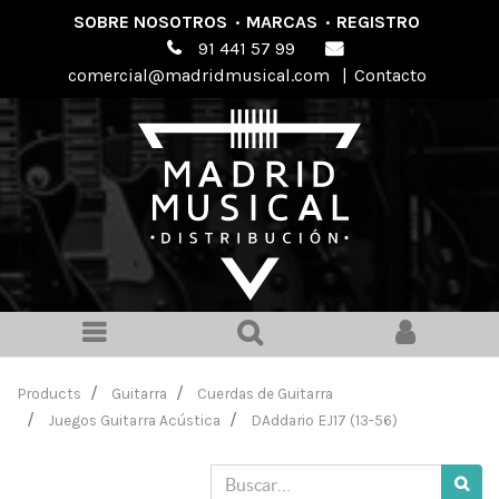
SOBRE NOSOTROS
·
MARCAS
·
REGISTRO
91 441 57 99
comercial@madridmusical.com
|
Contacto
Products
Guitarra
Cuerdas de Guitarra
Juegos Guitarra Acústica
DAddario EJ17 (13-56)