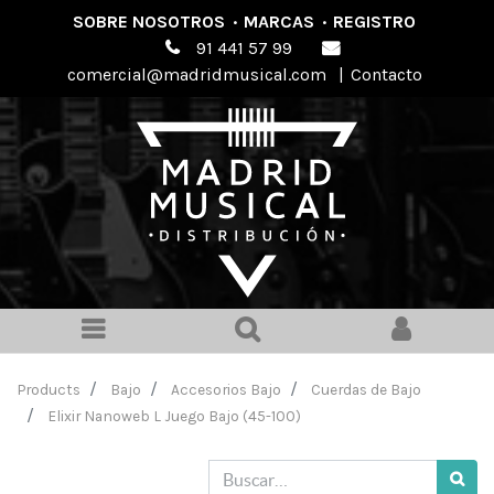
SOBRE NOSOTROS
·
MARCAS
·
REGISTRO
91 441 57 99
comercial@madridmusical.com
|
Contacto
Products
Bajo
Accesorios Bajo
Cuerdas de Bajo
Elixir Nanoweb L Juego Bajo (45-100)