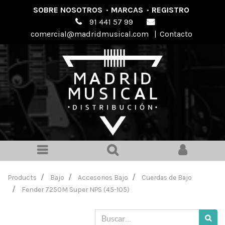
SOBRE NOSOTROS
·
MARCAS
·
REGISTRO
91 441 57 99
comercial@madridmusical.com
|
Contacto
Products
Bajo
Accesorios Bajo
Cuerdas de Bajo
Fender 7250M Super NPS (45-105)