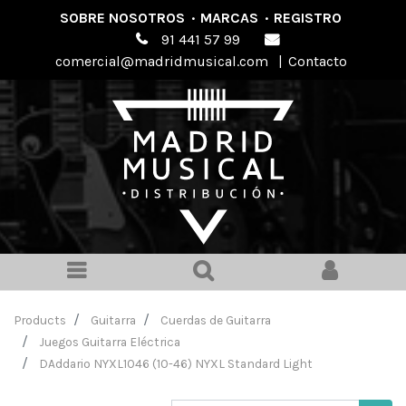
SOBRE NOSOTROS
·
MARCAS
·
REGISTRO
91 441 57 99
comercial@madridmusical.com
|
Contacto
Products
Guitarra
Cuerdas de Guitarra
Juegos Guitarra Eléctrica
DAddario NYXL1046 (10-46) NYXL Standard Light