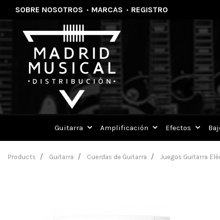
SOBRE NOSOTROS
·
MARCAS
·
REGISTRO
Guitarra
Amplificación
Efectos
Baj
Products
Guitarra
Cuerdas de Guitarra
Juegos Guitarra Elé