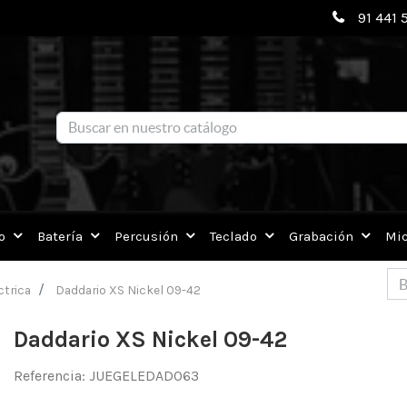
91 441 
o
Batería
Percusión
Teclado
Grabación
Mic
ctrica
Daddario XS Nickel 09-42
Daddario XS Nickel 09-42
Referencia:
JUEGELEDAD063