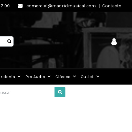
57 99
comercial@madridmusical.com
|
Contacto
rofonía
Pro Audio
Clásico
Outlet