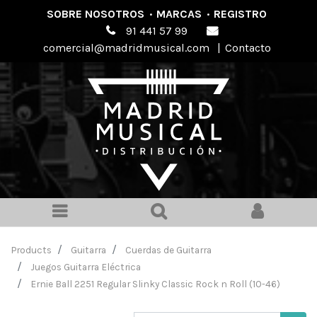
SOBRE NOSOTROS
·
MARCAS
·
REGISTRO
91 441 57 99
comercial@madridmusical.com
|
Contacto
Products
Guitarra
Cuerdas de Guitarra
Juegos Guitarra Eléctrica
Ernie Ball 2251 Regular Slinky Classic Rock n Roll (10-46)