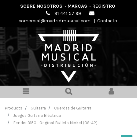
SOBRE NOSOTROS
·
MARCAS
·
REGISTRO
91 441 57 99
comercial@madridmusical.com
|
Contacto
Products
Guitarra
Cuerdas de Guitarra
Juegos Guitarra Eléctrica
Fender 3150L Original Bullets Nickel (09-42)