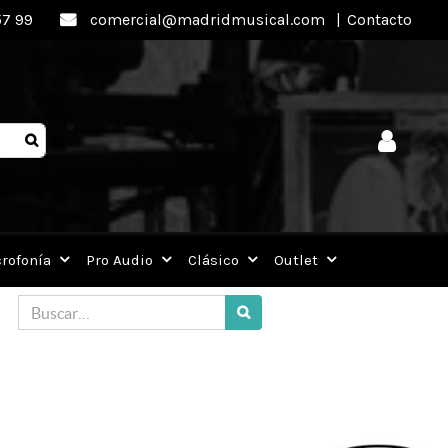
57 99
comercial@madridmusical.com
|
Contacto
rofonía
Pro Audio
Clásico
Outlet