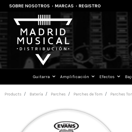
SOBRE NOSOTROS
·
MARCAS
·
REGISTRO
Guitarra
Amplificación
Efectos
Baj
Products
Batería
Parches
Parches de Tom
Parches To