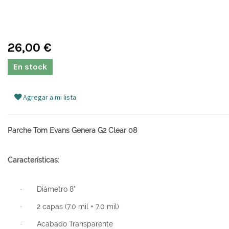
26,00
€
En stock
Agregar a mi lista
Parche Tom Evans Genera G2 Clear 08
Características:
Diámetro 8"
·
2 capas (7.0 mil + 7.0 mil)
·
Acabado Transparente
·