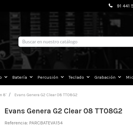
91 441 
o
Batería
Percusión
Teclado
Grabación
Mic
m 8'
Evans Genera G2 Clear 08 TT08G2
Evans Genera G2 Clear 08 TT08G2
Referencia:
PARCBATEVA154