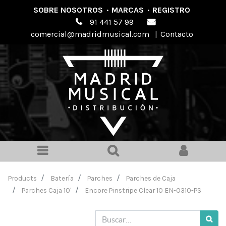
SOBRE NOSOTROS
·
MARCAS
·
REGISTRO
91 441 57 99
comercial@madridmusical.com
|
Contacto
Products
Batería
Parches
Parches de Caja
Parches Caja 10'
Encore Pinstripe Clear 10 EN-0310-PS