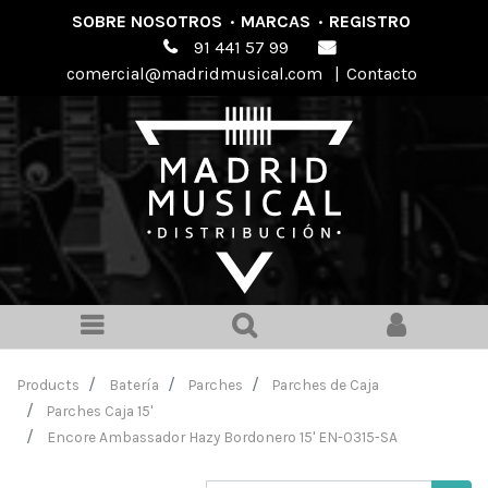
SOBRE NOSOTROS
·
MARCAS
·
REGISTRO
91 441 57 99
comercial@madridmusical.com
|
Contacto
Products
Batería
Parches
Parches de Caja
Parches Caja 15'
Encore Ambassador Hazy Bordonero 15' EN-0315-SA