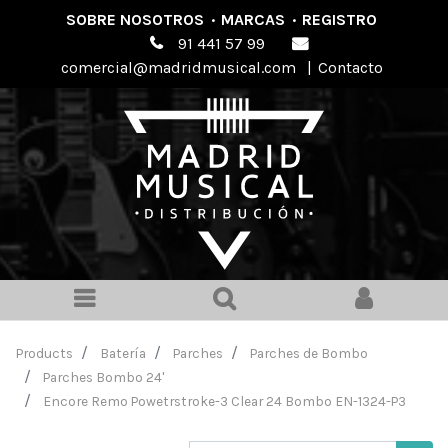
SOBRE NOSOTROS
·
MARCAS
·
REGISTRO
91 441 57 99
comercial@madridmusical.com
|
Contacto
Products
Batería
Parches
Parches de Bombo
Parches Bombo 24'
Encore Remo Powetrstroke-3 Clear 24 Bombo EN-1324-P3