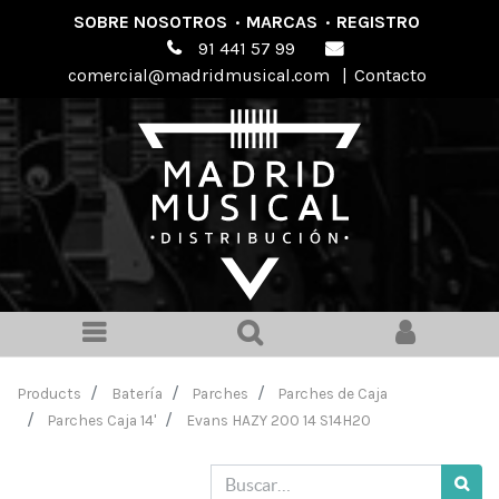
SOBRE NOSOTROS
·
MARCAS
·
REGISTRO
91 441 57 99
comercial@madridmusical.com
|
Contacto
Products
Batería
Parches
Parches de Caja
Parches Caja 14'
Evans HAZY 200 14 S14H20