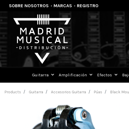
SOBRE NOSOTROS
·
MARCAS
·
REGISTRO
Guitarra
Amplificación
Efectos
Baj
Products
Guitarra
Accesorios Guitarra
Púas
Black Moun