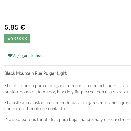
5,85
€
En stock
Agregar a mi lista
Black Mountain Púa Pulgar Light
El cierre cónico para el pulgar con resorte patentado permite a pr
punteo, como el de pulgar, híbrido y flatpicking, con una sola púa.
El ajuste autoajustable es cómodo para pulgares medianos, grande
control en el punto de contacto.
¡No solo para guitarra! Ideal para bajo, mandolina y otros instrum