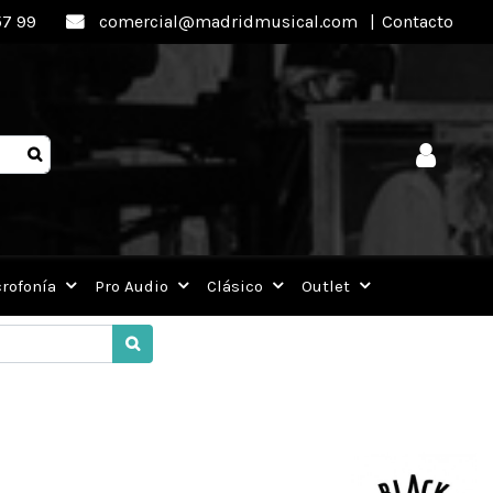
57 99
comercial@madridmusical.com
|
Contacto
rofonía
Pro Audio
Clásico
Outlet