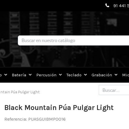
91 441 
o
Batería
Percusión
Teclado
Grabación
Mic
tain Púa Pulgar Light
Black Mountain Púa Pulgar Light
Referencia:
PUASGUIBMP0016