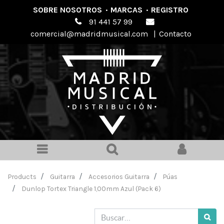
SOBRE NOSOTROS
·
MARCAS
·
REGISTRO
91 441 57 99
comercial@madridmusical.com
|
Contacto
Products
Guitarra
Accesorios Guitarra
Púas
Dunlop Tortex Triangle 1,00mm Azul (Pack 6)