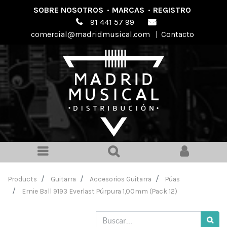
SOBRE NOSOTROS
·
MARCAS
·
REGISTRO
91 441 57 99
comercial@madridmusical.com
|
Contacto
Products
Guitarra
Accesorios Guitarra
Púas
Ernie Ball 9193 Everlast Púrpura 1,00mm (Pack 12)