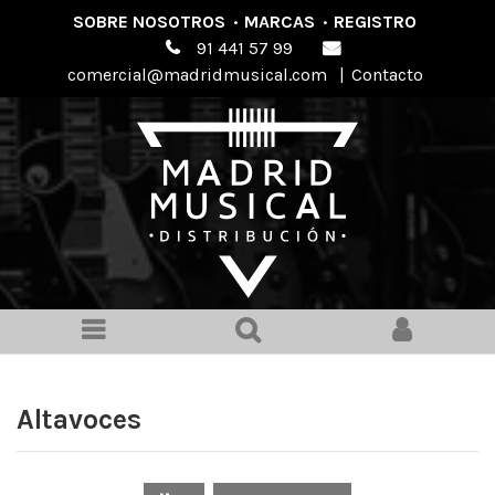
SOBRE NOSOTROS
·
MARCAS
·
REGISTRO
91 441 57 99
comercial@madridmusical.com
|
Contacto
Altavoces