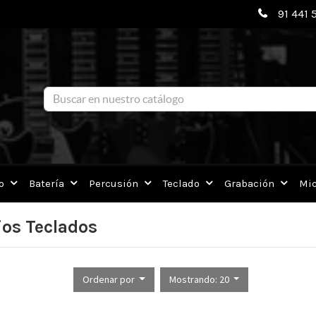
91 441 
o
Batería
Percusión
Teclado
Grabación
Mic
ios Teclados
Ordenar por
Mostrando: 20