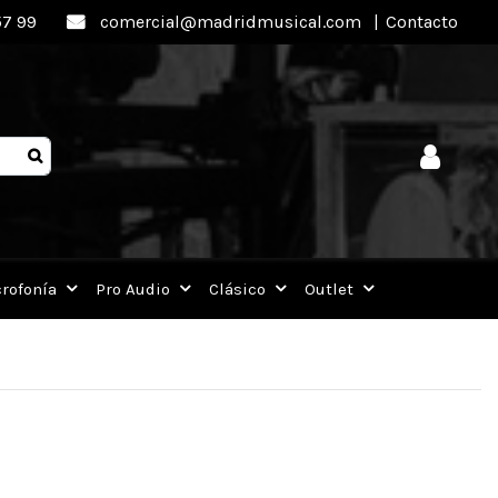
57 99
comercial@madridmusical.com
|
Contacto
rofonía
Pro Audio
Clásico
Outlet