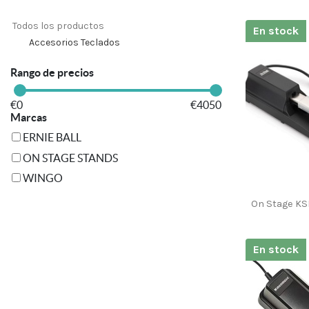
Todos los productos
En stock
Accesorios Teclados
Rango de precios
€
0
€
4050
Marcas
ERNIE BALL
ON STAGE STANDS
WINGO
On Stage KS
En stock