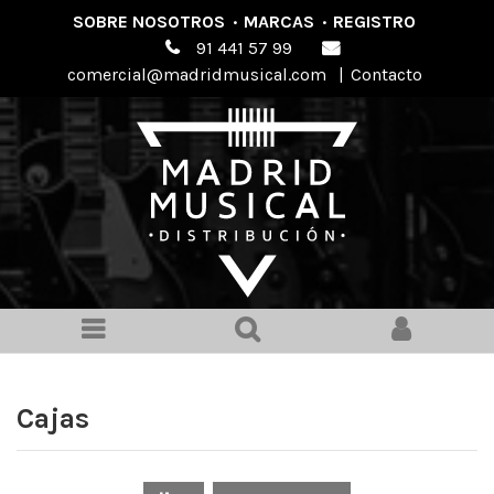
SOBRE NOSOTROS
·
MARCAS
·
REGISTRO
91 441 57 99
comercial@madridmusical.com
|
Contacto
Cajas