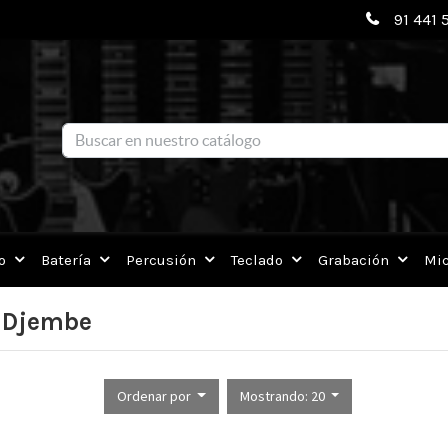
91 441 
o
Batería
Percusión
Teclado
Grabación
Mic
 Djembe
Ordenar por
Mostrando: 20