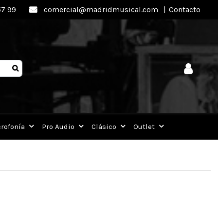
57 99
comercial@madridmusical.com
|
Contacto
rofonía
Pro Audio
Clásico
Outlet