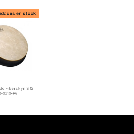
idades en stock
o Fiberskyn 3 12
-2512-FA