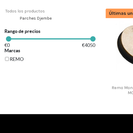
Todos los productos
Últimas un
Parches Djembe
Rango de precios
€
0
€
4050
Marcas
REMO
Remo Mond
MO