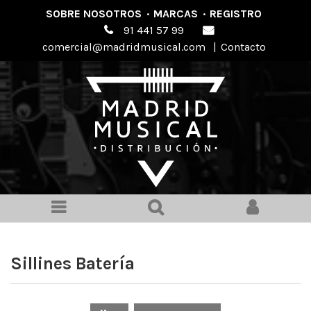
SOBRE NOSOTROS
·
MARCAS
·
REGISTRO
91 441 57 99
comercial@madridmusical.com
|
Contacto
Sillines Batería