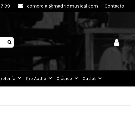
57 99
comercial@madridmusical.com
|
Contacto
rofonía
Pro Audio
Clásico
Outlet