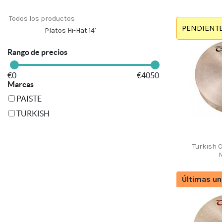
Todos los productos
PENDIENTE
Platos Hi-Hat 14'
Rango de precios
€
0
€
4050
Marcas
PAISTE
TURKISH
Turkish C
Últimas un