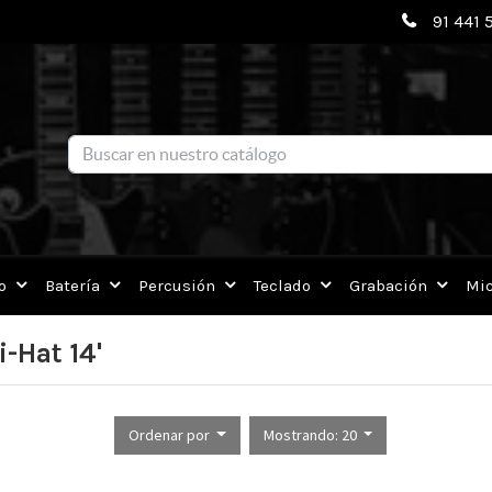
91 441 
o
Batería
Percusión
Teclado
Grabación
Mic
i-Hat 14'
Ordenar por
Mostrando: 20