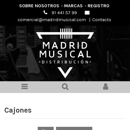
SOBRE NOSOTROS
·
MARCAS
·
REGISTRO
91 441 57 99
comercial@madridmusical.com
|
Contacto
Cajones